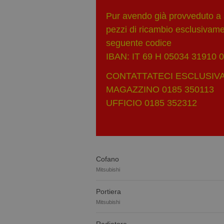
Pur avendo già provveduto a s
pezzi di ricambio esclusivament
seguente codice
IBAN: IT 69 H 05034 31910
CONTATTATECI ESCLUSIVA
MAGAZZINO 0185 350113
UFFICIO 0185 352312
Cofano
Mitsubishi
Portiera
Mitsubishi