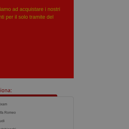
iamo ad acquistare i nostri
i per il solo tramite del
ixam
lfa Romeo
udi