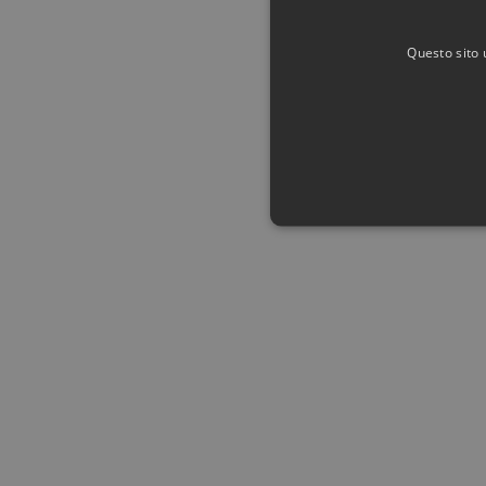
Questo sito 
I cookie strettamente necessari c
può essere utilizzato correttamen
Nome
Provid
PHPSESSID
PHP.n
www.au