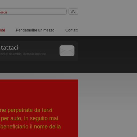
mbi
Per demolire un mezzo
Contatti
zzi di ricambio, demolizioni ecc
ne perpetrate da terzi
 per auto, in seguito mai
beneficiario il nome della