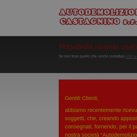
Se non trovi quello che cerchi contattaci
(clicca
Gentili Clienti,
abbiamo recentemente ricevuto
soggetti, che, creando apposit
consegnati, fornendo, per il 
nostra società “Autodemolizio