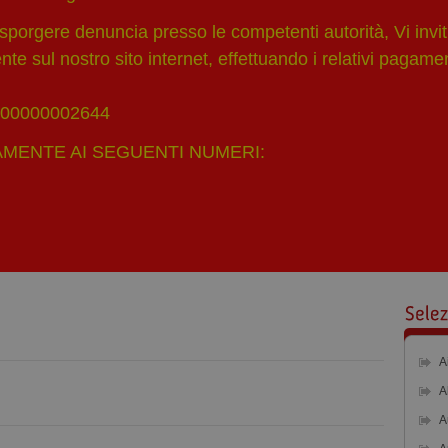
porgere denuncia presso le competenti autorità, Vi invit
e sul nostro sito internet, effettuando i relativi pagament
 000000002644
MENTE AI SEGUENTI NUMERI:
A
A
A