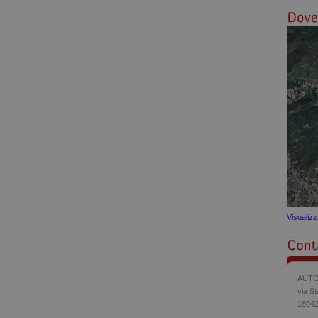
Visualiz
AUTO
via St
16042