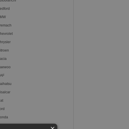
utobianchi
edford
BMW
remach
hevrolet
hrysler
itroen
acia
aewoo
AF
aihatsu
isalcar
iat
ord
onda
yundai
×