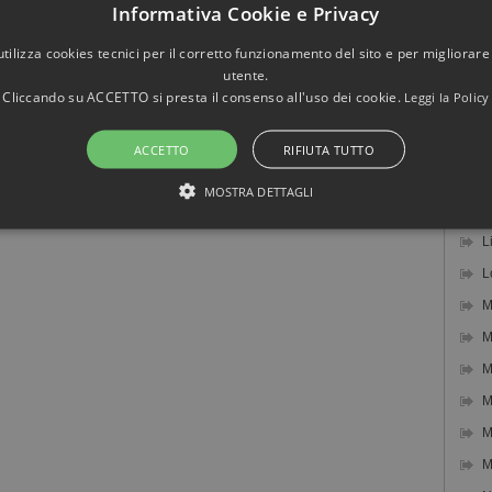
Informativa Cookie e Privacy
I
I
utilizza cookies tecnici per il corretto funzionamento del sito e per migliorare
utente.
J
Cliccando su ACCETTO si presta il consenso all'uso dei cookie.
Leggi la Policy
J
K
ACCETTO
RIFIUTA TUTTO
L
MOSTRA DETTAGLI
L
STRETTAMENTE NECESSARI E STATISTICHE
L
L
M
Strettamente necessari e Statistiche
M
M
onsentono funzionalità del sito Web principale come l'accesso degli utenti e la gestione
te senza i cookie strettamente necessari.
er / Dominio
Scadenza
Descrizione
M
Sessione
Cookie generato da applicazioni basate sul 
et
M
identificatore generico utilizzato per manten
todemolizionicastagnino.it
utente. Normalmente è un numero generato