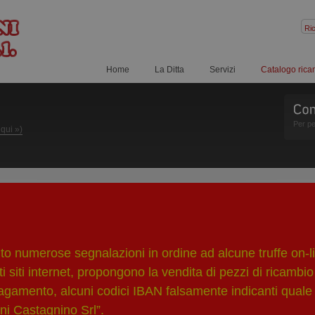
Home
La Ditta
Servizi
Catalogo rica
Per pe
 qui »)
 numerose segnalazioni in ordine ad alcune truffe on-li
i siti internet, propongono la vendita di pezzi di ricambio
pagamento, alcuni codici IBAN falsamente indicanti quale 
ni Castagnino Srl”.