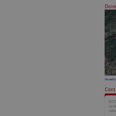
Visualiz
AUTO
via St
16042