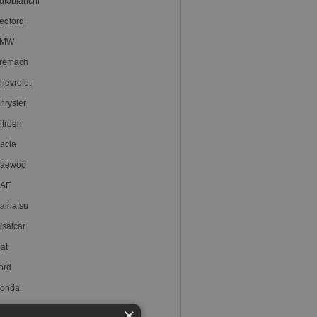
utobianchi
edford
BMW
remach
hevrolet
hrysler
itroen
acia
aewoo
AF
aihatsu
isalcar
iat
ord
onda
yundai
×