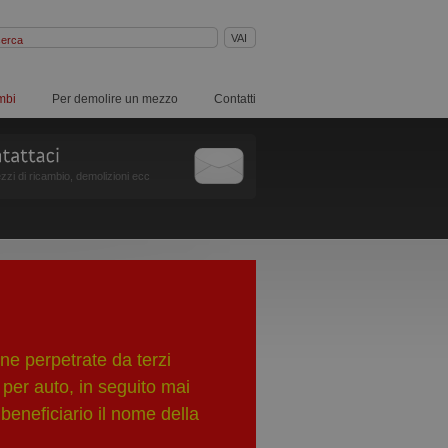
mbi
Per demolire un mezzo
Contatti
zzi di ricambio, demolizioni ecc
ne perpetrate da terzi
 per auto, in seguito mai
beneficiario il nome della