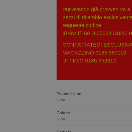
Pur avendo già provveduto a s
pezzi di ricambio esclusivament
seguente codice
IBAN: IT 69 H 05034 31910
CONTATTATECI ESCLUSIVA
MAGAZZINO 0185 350113
UFFICIO 0185 352312
Trasmissione
Suzuki
Cofano
Suzuki