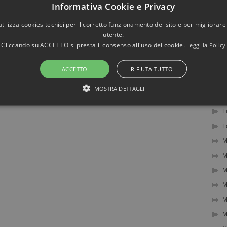
Informativa Cookie e Privacy
I
I
utilizza cookies tecnici per il corretto funzionamento del sito e per migliorare
utente.
J
Cliccando su ACCETTO si presta il consenso all'uso dei cookie.
Leggi la Policy
J
K
ACCETTO
RIFIUTA TUTTO
L
MOSTRA DETTAGLI
L
STRETTAMENTE NECESSARI E STATISTICHE
L
L
M
Strettamente necessari e Statistiche
M
M
onsentono funzionalità del sito Web principale come l'accesso degli utenti e la gestione
te senza i cookie strettamente necessari.
er / Dominio
Scadenza
Descrizione
M
Sessione
Cookie generato da applicazioni basate sul 
et
M
identificatore generico utilizzato per manten
todemolizionicastagnino.it
utente. Normalmente è un numero generato