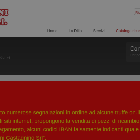
Home
La Ditta
Servizi
Catalogo rica
Per pe
 qui »)
 numerose segnalazioni in ordine ad alcune truffe on-li
i siti internet, propongono la vendita di pezzi di ricambio
pagamento, alcuni codici IBAN falsamente indicanti quale 
ni Castagnino Srl”.