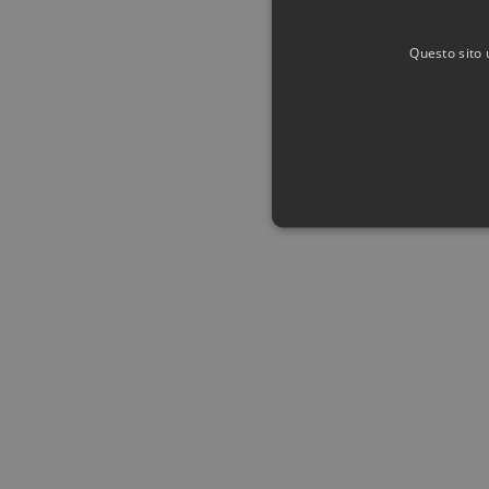
Questo sito 
I cookie strettamente necessari c
può essere utilizzato correttamen
Nome
Provid
PHPSESSID
PHP.n
www.au