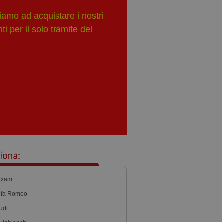
iamo ad acquistare i nostri
i per il solo tramite del
ixam
lfa Romeo
udi