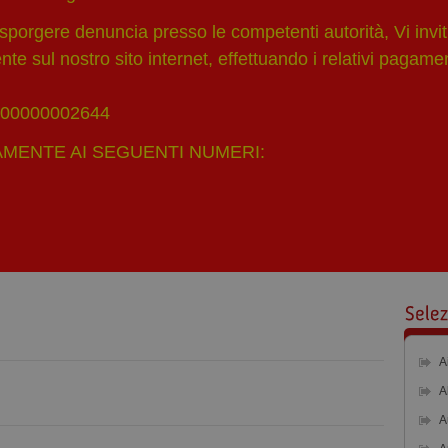
porgere denuncia presso le competenti autorità, Vi invit
e sul nostro sito internet, effettuando i relativi pagament
 000000002644
MENTE AI SEGUENTI NUMERI:
A
A
A