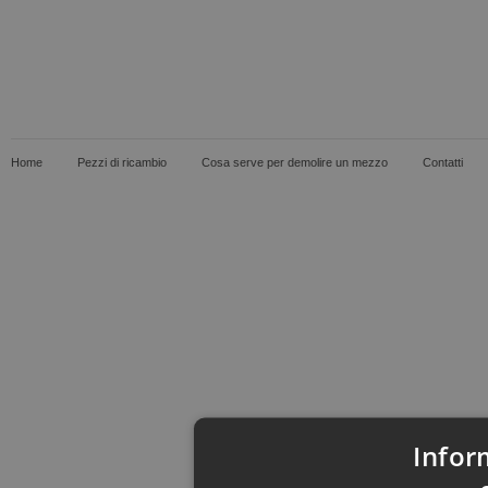
Home
Pezzi di ricambio
Cosa serve per demolire un mezzo
Contatti
Infor