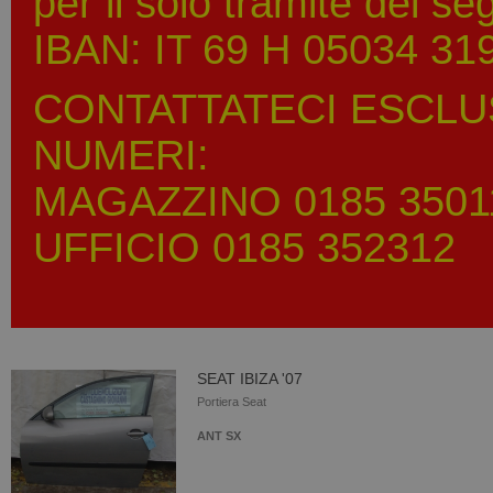
per il solo tramite del s
IBAN: IT 69 H 05034 3
CONTATTATECI ESCLU
NUMERI:
MAGAZZINO 0185 3501
UFFICIO 0185 352312
SEAT IBIZA '07
Portiera Seat
ANT SX